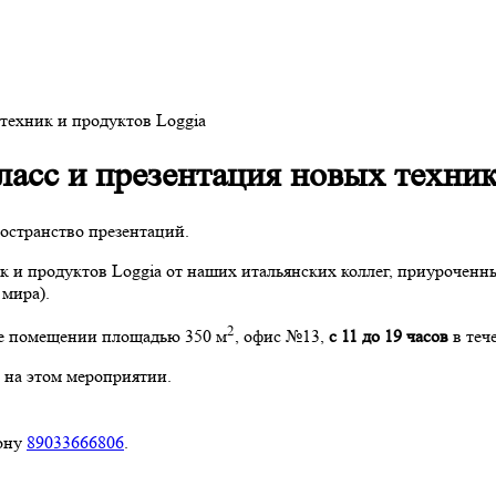
 техник и продуктов Loggia
класс и презентация новых техни
ространство презентаций.
к и продуктов Loggia от наших итальянских коллег, приуроченны
 мира).
2
ore помещении площадью 350 м
, офис №13,
с 11 до 19 часов
в теч
а на этом мероприятии.
фону
89033666806
.